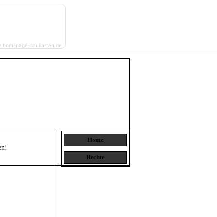
y homepage-baukasten.de
Home
en!
Rechte